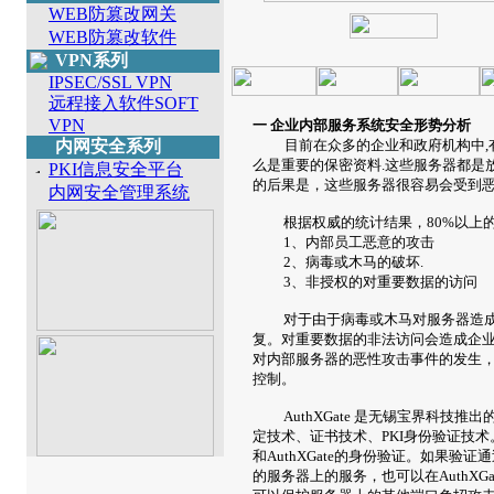
WEB防篡改网关
WEB防篡改软件
VPN系列
IPSEC/SSL VPN
远程接入软件SOFT
VPN
一 企业内部服务系统安全形势分析
内网安全系列
目前在众多的企业和政府机构中
,
么是重要的保密资料
.
这些服务器都是
PKI信息安全平台
的后果是，这些服务器很容易会受到
内网安全管理系统
根据权威的统计结果，
80%
以上
1
、内部员工恶意的攻击
2
、病毒或木马的破坏
.
3
、非授权的对重要数据的访问
对于由于病毒或木马对服务器造
复。对重要数据的非法访问会造成企
对内部服务器的恶性攻击事件的发生
控制。
AuthXGate
是无锡宝界科技推出
定技术、证书技术、
PKI
身份验证技术
和
AuthXGate
的身份验证。如果验证通
的服务器上的服务，也可以在
AuthXGa