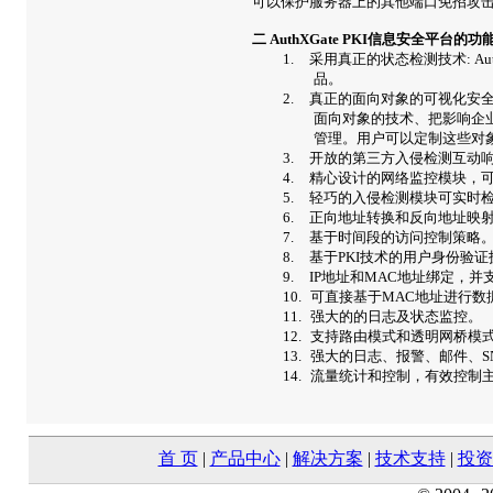
可以保护服务器上的其他端口免招攻
二
AuthXGate PKI
信息安全平台的功
1.
采用真正的状态检测技术
:
Au
品。
2.
真正的面向对象的可视化安
面向对象的技术、把影响企
管理。用户可以定制这些对
3.
开放的第三方入侵检测互动
4.
精心设计的网络监控模块，
5.
轻巧的入侵检测模块可实时
6.
正向地址转换和反向地址映
7.
基于时间段的访问控制策略
8.
基于
PKI
技术的用户身份验证
9.
IP
地址和
MAC
地址绑定，并
10.
可直接基于
MAC
地址进行数
11.
强大的的日志及状态监控。
12.
支持路由模式和透明网桥模
13.
强大的日志、报警、邮件、
S
14.
流量统计和控制，有效控制
首 页
|
产品中心
|
解决方案
|
技术支持
|
投资