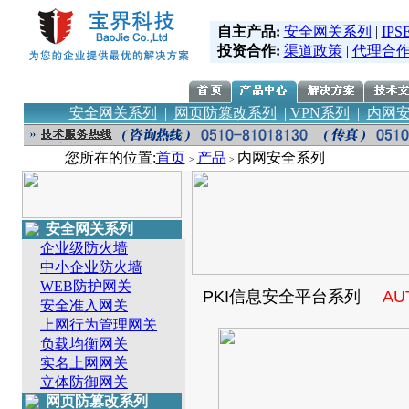
自主产品:
安全网关系列
|
IPS
投资合作:
渠道政策
|
代理合
安全网关系列
|
网页防篡改系列
|
VPN系列
|
内网
您所在的位置:
首页
产品
内网安全系列
>
>
安全网关系列
企业级防火墙
中小企业防火墙
WEB防护网关
PKI信息安全平台系列
AU
—
安全准入网关
上网行为管理网关
负载均衡网关
实名上网网关
立体防御网关
网页防篡改系列