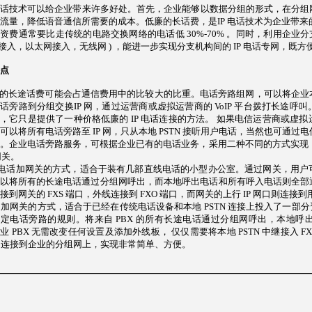
电话技术可以给企业带来许多好处。首先，企业能够以数据分组的形式，在分
流量，降低语音通信所需要的成本。低廉的长话费，是IP 电话技术为企业带来
资费通常要比走传统的电路交换网络的电话低 30%-70% 。同时，利用企业分
L 接入，以太网接入，无线网 ) ，能进一步实现分支机构间的 IP 电话专网，
点
的长途话费可能会占通信费用中的比较大的比重。电话旁路组网，可以将企业
话旁路到分组交换IP 网，通过运营商或虚拟运营商的 VoIP 平台拨打长途
，它只是提供了一种价格低廉的 IP 电话连接的方法。 如果电信运营商或虚
可以将所有电话旁路至 IP 网，只从本地 PSTN 接听用户电话，当然也可通过
。企业电话旁路服务，可根据企业已有的电话业务，采用二种不同的方式实现： 1) 直线
 网关。
电话加网关的方式，适合于装有几部直线电话的小型办公室。通过网关，用户
以将所有的长途电话通过分组网呼出，而本地呼出电话和所有呼入电话则全部
接到网关的 FXS 端口，外线连接到 FXO 端口，而网关的上行 IP 网口则连接
 加网关的方式，适合于已经在传统电话设备和本地 PSTN 连接上投入了一部分
定电话旁路的规则。将来自 PBX 的所有长途电话通过分组网呼出，本地
业 PBX 无需改变任何设置及添加外线板， 仅仅需要将本地 PSTN 中继接入 FXO
网口连接到企业的分组网上，实现非常简单、方便。