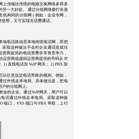
组网上传输比传统的电路交换网络多得多
的另一大好处。 通过分组网络拨打长途
支机构间的分组网 ( 例如：企业专网，
既方便使用，又可实现无话费通话。
本地电话路由至本地传统电话网，而把
呼叫。采取这种做法不会对企业通话造成任
拟运营商提供的电信资费非常有竞争力，
电信运营商或虚拟运营商提供的号码从 IP
电话加 VoIP 网关； 2) PBX 加
可以任意设定电话旁路的规则。例如，
通过外线走本地局。具体做法是，把电
到用户的分组网上。
资金的企业。通过VoIP网关，用户可以
呼出电话通过外线走本地局。采取这种做
 端口， FXS 端口与 PBX 串联，上行