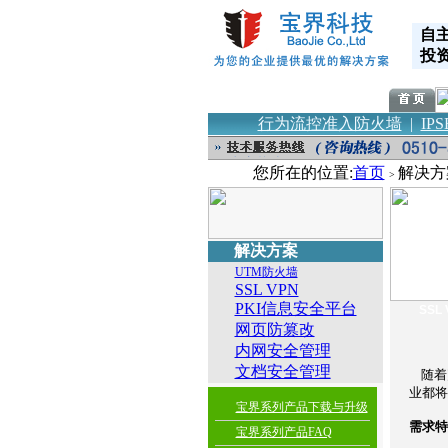
自
投
行为流控准入防火墙
|
IPS
您所在的位置:
首页
解决
>
解决方案
UTM防火墙
SSL VPN
PKI信息安全平台
SSL 
网页防篡改
内网安全管理
文档安全管理
随着宽
业都将
宝界系列产品下载与升级
需求特
宝界系列产品FAQ