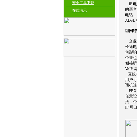
安全工具下载
IP 
的语音
在线演示
电话，
ADS
组网特
企业
长途电
何影响
企业也
侧接听
VoIP
直线
用户可
话机连
PBX
任意设
法，企
IP 