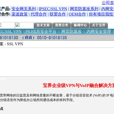
公司首
主产品:
安全网关系列
|
IPSEC/SSL VPN
|
网页防篡改系列
|
内网安
资合作:
渠道政策
|
代理合作
|
联盟合作
|
OEM合作
|
你有项目我投
EC/SSL VPN
|
PKI信息安全平台
|
网页防篡改
|
内网安全管理
方案
SSL VPN
>
VPN
宝界企业级VPN与VoIP融合解决方
带网络的日益普及和网络质量的不断改善，基于分组语音技术 (VoIP) 的 IP
分组语音作为降低办公场所间通信成本的有利手段。
点