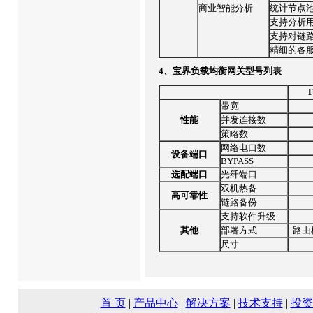
商业智能分析
统计节点
支持分析
支持对链
精细的各
4、宝界负载均衡网关型号列表
带宽
性能
并发连接数
策略数
网络电口数
设备端口
BYPASS
选配端口
光纤端口
双机热备
高可靠性
链路备份
支持软件升级
其他
部署方式
路由
尺寸
首 页
|
产品中心
|
解决方案
|
技术支持
|
投资