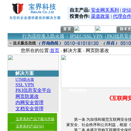
自主产品:
安全网关系列
|
IPS
投资合作:
渠道政策
|
代理合
行为流控准入防火墙
|
IPSEC/SSL VPN
|
PKI信息安
您所在的位置:
首页
解决方案
网页防篡改
>
>
解决方案
UTM防火墙
SSL VPN
PKI信息安全平台
网页防篡改
网页防篡改
《互联网
内网安全管理
文档安全管理
宝界系列产品下载与升级
第一条 为加强和规范互联网安全技
家安全、社会秩序和公共利益，根据《
宝界系列产品FAQ
第二条 本规定所称互联网安全保护