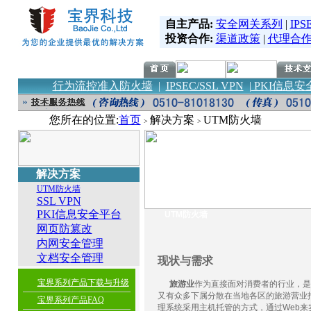
自主产品:
安全网关系列
|
IPS
投资合作:
渠道政策
|
代理合
行为流控准入防火墙
|
IPSEC/SSL VPN
|
PKI信息安
您所在的位置:
首页
解决方案
UTM防火墙
>
>
解决方案
UTM防火墙
SSL VPN
PKI信息安全平台
UTM防火墙
网页防篡改
内网安全管理
文档安全管理
现状与需求
宝界系列产品下载与升级
旅游业
作为直接面对消费者的行业，
又有众多下属分散在当地各区的旅游营业
宝界系列产品FAQ
理系统采用主机托管的方式，通过
Web
来