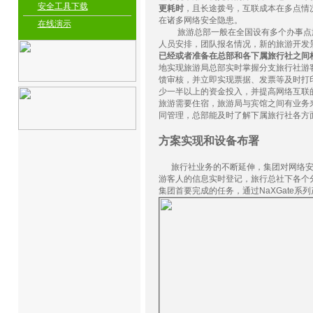
安全工具下载
更耗时
，且长途拨号，互联成本在多点情
在诸多网络安全隐患。
在线演示
旅游总部一般在全国设有多个办事点
人员安排，团队报名情况，新的旅游开发
已经或者准备在总部和各下属旅行社之间
地实现旅游局总部实时掌握分支旅行社游
馈审核，并立即实现票据、发票等及时打
少一半以上的资金投入，并提高网络互联
旅游需要住宿，旅游局与宾馆之间有业务
同管理，总部能及时了解下属旅行社各方
方案实现和设备布署
旅行社业务的不断延伸，集团对网络
游客人的信息实时登记，旅行总社下各个
集团首要完成的任务，通过
NaXGate
系列