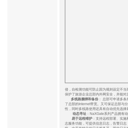
侵，自检测功能可防止因为规则设定不当
保护了旅游企业总部内外网安全，并能对
多线路捆绑和备份
：
总部可申请多条
了总部的
Internet
带宽。又可保证总部与分
性，同时多线路使用还具有自动优先选择
动态寻址
：
NaXGate
系列产品拥有动
易于远程维护
：支持远程部署、实施
志服务功能，可提供信息日志，告警日志